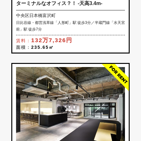
ターミナルなオフィス？！ -天高3.4m-
中央区日本橋富沢町
日比谷線・都営浅草線「人形町」駅 徒歩3分／半蔵門線「水天宮
前」駅 徒歩7分
132万7,326円
賃料：
面積：
235.65㎡