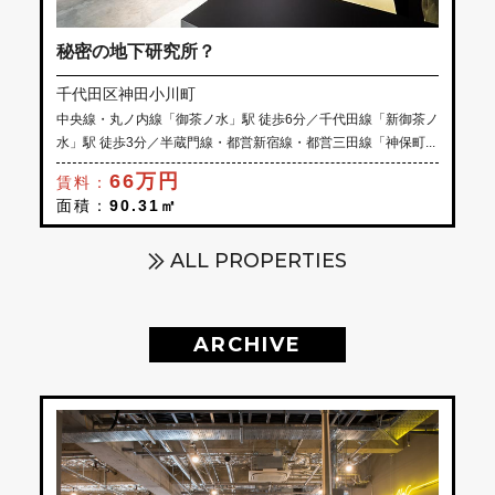
秘密の地下研究所？
千代田区神田小川町
中央線・丸ノ内線「御茶ノ水」駅 徒歩6分／千代田線「新御茶ノ
水」駅 徒歩3分／半蔵門線・都営新宿線・都営三田線「神保町...
66万円
賃料：
面積：
90.31㎡
ALL PROPERTIES
ARCHIVE