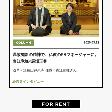
COLUMN
2020.03.12
温故知新の精神で、仏教のPRマネージャーに。
青江覚峰×馬場正尊
浅草・湯島山緑泉寺 住職／青江覚峰さん
経営者インタビュー
FOR RENT