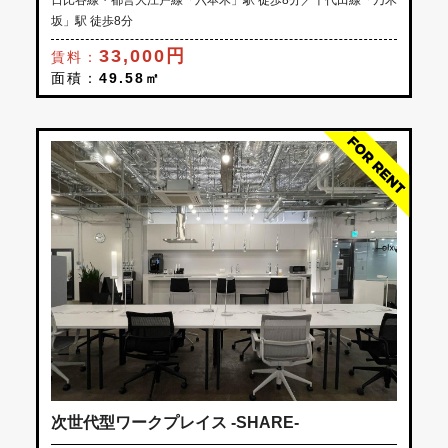
日比谷線・都営大江戸線「六本木」駅 徒歩8分／千代田線「乃木
坂」駅 徒歩8分
東京Ｒ不動産の物件詳細情報ページへ
33,000円
賃料：
面積：
49.58㎡
※ タイミング次第では募集が終了している場合があります。ご了承ください。
次回からはこのお知らせを表示しない。
キャンセル
物件情報を見る
次世代型ワークプレイス -SHARE-